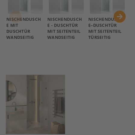
NISCHENDUSCH
NISCHENDUSCH
N
NISCHENDUSCH
E - DUSCHTÜR
E–DUSCHTÜR
E–
E MIT
MIT SEITENTEIL
MIT SEITENTEIL
DO
DUSCHTÜR
WANDSEITIG
TÜRSEITIG
ÜR
WANDSEITIG
MI
G