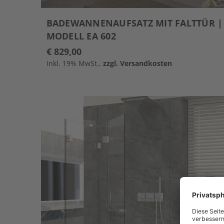
BADEWANNENAUFSATZ MIT FALTTÜR |
MODELL EA 602
€ 829,00
Inkl. 19% MwSt.,
zzgl. Versandkosten