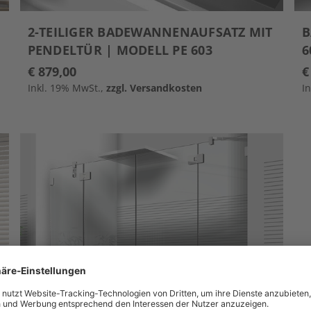
2-TEILIGER BADEWANNENAUFSATZ MIT
B
PENDELTÜR | MODELL PE 603
6
€ 879,00
€
Inkl. 19% MwSt.,
zzgl. Versandkosten
I