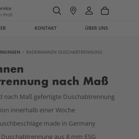
rvice
 Profi
DER
KONTAKT
ÜBER UNS
NNUNGEN
BADEWANNEN DUSCHABTRENNUNG
nnen
trennung nach Maß
nd nach Maß gefertigte Duschabtrennung
ion innerhalb einer Woche
uschbeschläge made in Germany
Duschabtrennung aus 8 mm ESG