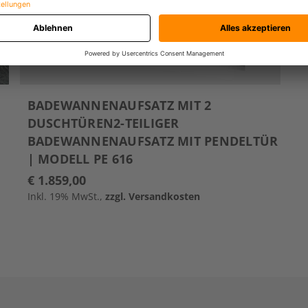
BADEWANNENAUFSATZ MIT 2
DUSCHTÜREN2-TEILIGER
BADEWANNENAUFSATZ MIT PENDELTÜR
| MODELL PE 616
€ 1.859,00
Inkl. 19% MwSt.,
zzgl. Versandkosten