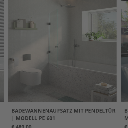
|
BADEWANNENAUFSATZ MIT PENDELTÜR
B
| MODELL PE 601
M
€ 489,00
€