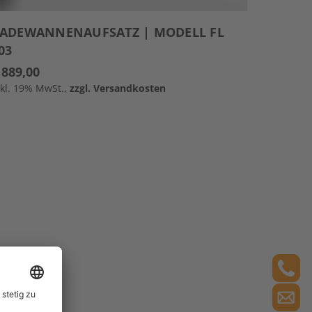
ADEWANNENAUFSATZ | MODELL FL
03
 889,00
nkl. 19% MwSt.,
zzgl. Versandkosten