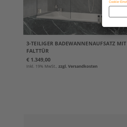
3-TEILIGER BADEWANNENAUFSATZ MIT
FALTTÜR
€ 1.349,00
Inkl. 19% MwSt.,
zzgl. Versandkosten