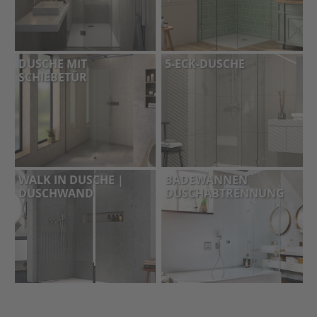
DUSCHE MIT
5-ECK-DUSCHE
SCHIEBETÜR
WALK IN DUSCHE |
BADEWANNEN
DUSCHWAND
DUSCHABTRENNUNG