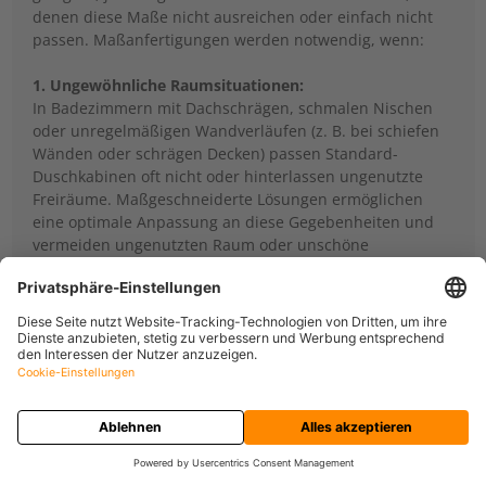
denen diese Maße nicht ausreichen oder einfach nicht
passen. Maßanfertigungen werden notwendig, wenn:
1. Ungewöhnliche Raumsituationen:
In Badezimmern mit Dachschrägen, schmalen Nischen
oder unregelmäßigen Wandverläufen (z. B. bei schiefen
Wänden oder schrägen Decken) passen Standard-
Duschkabinen oft nicht oder hinterlassen ungenutzte
Freiräume. Maßgeschneiderte Lösungen ermöglichen
eine optimale Anpassung an diese Gegebenheiten und
vermeiden ungenutzten Raum oder unschöne
Übergänge.
2. Kleine oder sehr große Räume:
In sehr kleinen Badezimmern kann es notwendig sein,
die Duschkabine exakt an die verfügbare Fläche
anzupassen, um den Raum bestmöglich zu nutzen.
Umgekehrt benötigen große Badezimmer häufig größere
Duschen, die mit Standardgrößen nicht ausreichen. Hier
sorgt eine Maßanfertigung für eine Dusche, die die
gewünschte Größe und Form hat und gleichzeitig