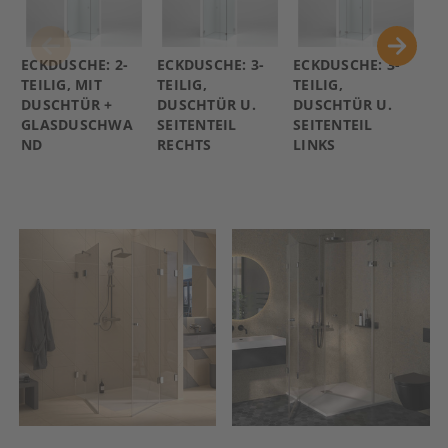
ECKDUSCHE: 2-
ECKDUSCHE: 3-
ECKDUSCHE: 3-
EC
TEILIG, MIT
TEILIG,
TEILIG,
DO
DUSCHTÜR +
DUSCHTÜR U.
DUSCHTÜR U.
TÜ
GLASDUSCHWA
SEITENTEIL
SEITENTEIL
G
ND
RECHTS
LINKS
N