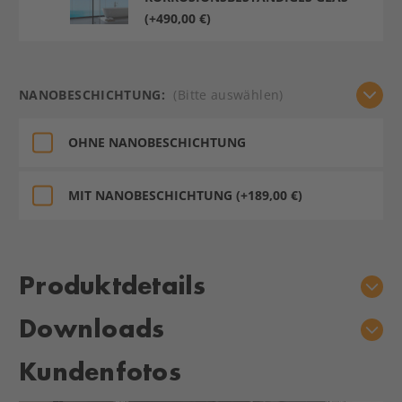
(+490,00 €)
NANOBESCHICHTUNG:
(Bitte auswählen)
OHNE NANOBESCHICHTUNG
MIT NANOBESCHICHTUNG (+189,00 €)
Aktueller
Lagerbestand:
Produktdetails
Downloads
Kundenfotos