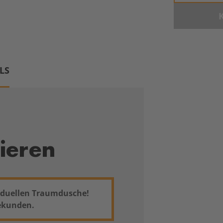
LS
ieren
ividuellen Traumdusche!
Sekunden.