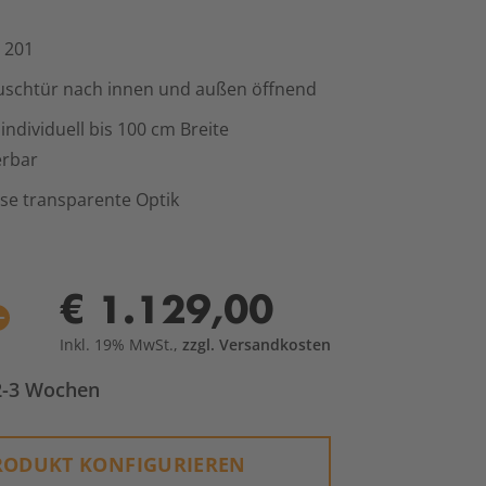
 201
uschtür nach innen und außen öffnend
individuell bis 100 cm Breite
erbar
se transparente Optik
€ 1.129,00
nkl. 19% MwSt.,
zzgl. Versandkosten
€ 1.129,00
onfiguration abschließen:
2
/
5
Inkl. 19% MwSt.,
zzgl. Versandkosten
 2-3 Wochen
PRODUKT KONFIGURIEREN
RODUKT KONFIGURIEREN