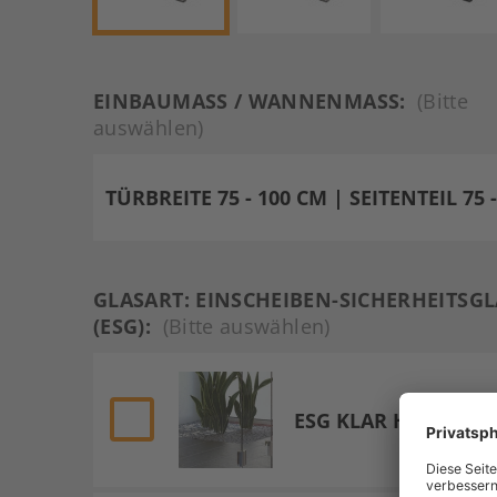
EINBAUMASS / WANNENMASS:
(Bitte
auswählen)
GLASART: EINSCHEIBEN-SICHERHEITSGL
(ESG):
(Bitte auswählen)
ESG KLAR HELL 8 M