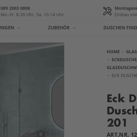
089 2003 0808
Montagese
Mo.-Fr. 8-20 Uhr, Sa. 10-14 Uhr
Einbau vom
UNGEN
ZUBEHÖR
DUSCHEN FIN
HOME
GLA
ECKDUSCHE:
GLASDUSCH
ECK DUSCHE
Eck D
Dusch
201
ART.NR.
1