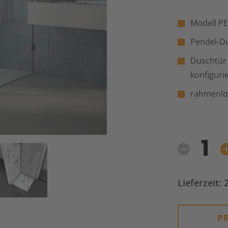
Modell PE
Pendel-D
Duschtür 
konfiguri
rahmenlo
I
K
Lieferzeit:
P