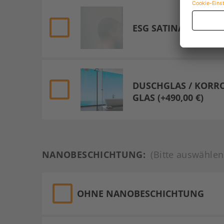
ESG SATINATO 8 MM (
DUSCHGLAS / KORR
GLAS (+490,00 €)
NANOBESCHICHTUNG:
(Bitte auswählen
OHNE NANOBESCHICHTUNG