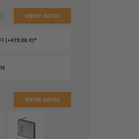
n)
MEHR INFOS
(+419,00 €)*
EN
MEHR INFOS