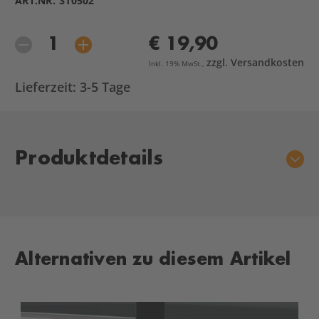
ART.NR.
310502
€ 19,90
zzgl. Versandkosten
Inkl. 19% MwSt.,
Lieferzeit: 3-5 Tage
Aktueller
Produktdetails
Lagerbestand:
Alternativen zu diesem Artikel