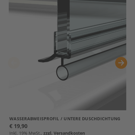
WASSERABWEISPROFIL / UNTERE DUSCHDICHTUNG
W
€ 19,90
D
€
Inkl. 19% MwSt.,
zzgl. Versandkosten